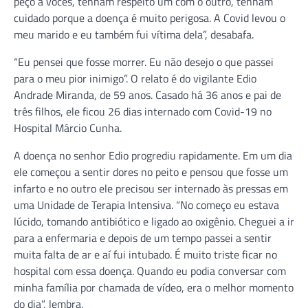
peço a vocês, tenham respeito um com o outro, tenham
cuidado porque a doença é muito perigosa. A Covid levou o
meu marido e eu também fui vítima dela”, desabafa.
“Eu pensei que fosse morrer. Eu não desejo o que passei
para o meu pior inimigo”. O relato é do vigilante Edio
Andrade Miranda, de 59 anos. Casado há 36 anos e pai de
três filhos, ele ficou 26 dias internado com Covid-19 no
Hospital Márcio Cunha.
A doença no senhor Edio progrediu rapidamente. Em um dia
ele começou a sentir dores no peito e pensou que fosse um
infarto e no outro ele precisou ser internado às pressas em
uma Unidade de Terapia Intensiva. “No começo eu estava
lúcido, tomando antibiótico e ligado ao oxigênio. Cheguei a ir
para a enfermaria e depois de um tempo passei a sentir
muita falta de ar e aí fui intubado. É muito triste ficar no
hospital com essa doença. Quando eu podia conversar com
minha família por chamada de vídeo, era o melhor momento
do dia”, lembra.