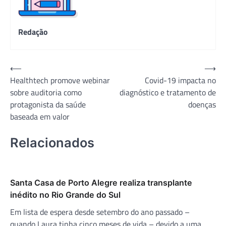
Redação
Navegação
⟵
⟶
Healthtech promove webinar
Covid-19 impacta no
de
sobre auditoria como
diagnóstico e tratamento de
Post
protagonista da saúde
doenças
baseada em valor
Relacionados
Santa Casa de Porto Alegre realiza transplante
inédito no Rio Grande do Sul
Em lista de espera desde setembro do ano passado –
quando Laura tinha cinco meses de vida – devido a uma