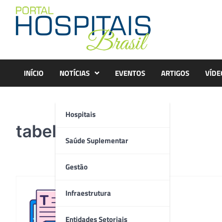
Skip
to
content
INÍCIO
NOTÍCIAS
EVENTOS
ARTIGOS
VÍDE
Hospitais
tabela
Saúde Suplementar
Gestão
Infraestrutura
Redação
Entidades Setoriais