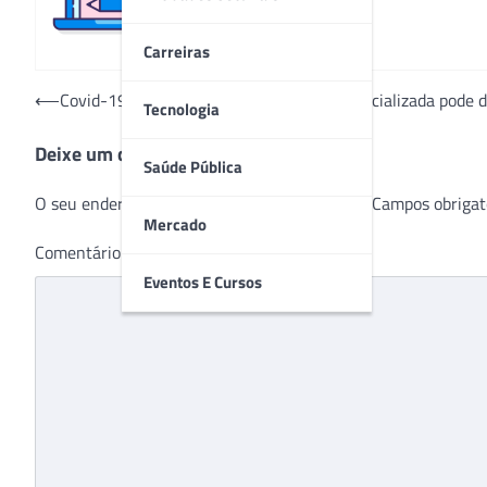
Carreiras
Navegação
⟵
Covid-19: Estudo revela que nutrição especializada pode 
Tecnologia
de
Deixe um comentário
Post
Saúde Pública
O seu endereço de e-mail não será publicado.
Campos obrigat
Mercado
Comentário
*
Eventos E Cursos