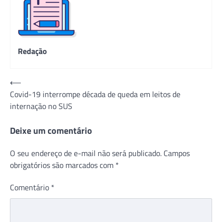
Redação
Navegação
⟵
Covid-19 interrompe década de queda em leitos de
de
internação no SUS
Post
Deixe um comentário
O seu endereço de e-mail não será publicado.
Campos
obrigatórios são marcados com
*
Comentário
*