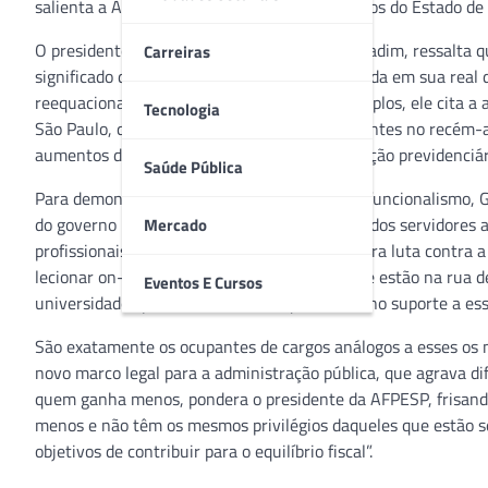
salienta a Associação dos Funcionários Públicos do Estado de
O presidente da entidade, o médico Álvaro Gradim, ressalta qu
Carreiras
significado da categoria, nem sempre valorizada em sua real
reequacionamento orçamentário”. Como exemplos, ele cita a 
Tecnologia
São Paulo, que extinguiu organismos importantes no recém-apr
aumentos dos descontos relativos à contribuição previdenciár
Saúde Pública
Para demonstrar a relevância do trabalho do funcionalismo,
do governo paulista, constatou-se que 61,4% dos servidores 
Mercado
profissionais da saúde, que estão travando dura luta contra 
lecionar on-line, policiais civis e militares, que estão na ru
Eventos E Cursos
universidades públicas e todos os que atuam no suporte a essa
São exatamente os ocupantes de cargos análogos a esses os m
novo marco legal para a administração pública, que agrava dife
quem ganha menos, pondera o presidente da AFPESP, frisand
menos e não têm os mesmos privilégios daqueles que estão se
objetivos de contribuir para o equilíbrio fiscal”.