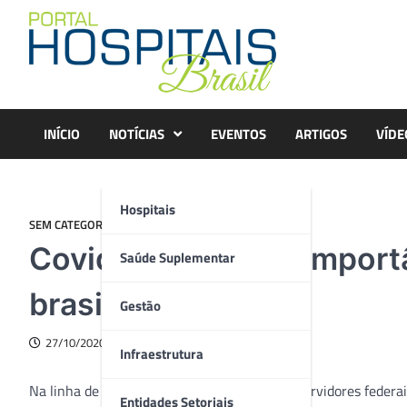
Skip
to
content
INÍCIO
NOTÍCIAS
EVENTOS
ARTIGOS
VÍDE
Hospitais
SEM CATEGORIA
Covid-19 mostrou importâ
Saúde Suplementar
brasileiro
Gestão
27/10/2020
Infraestrutura
Na linha de frente do combate à pandemia, servidores federa
Entidades Setoriais