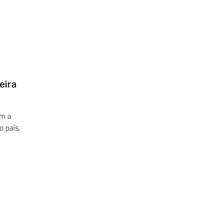
eira
om a
o país.