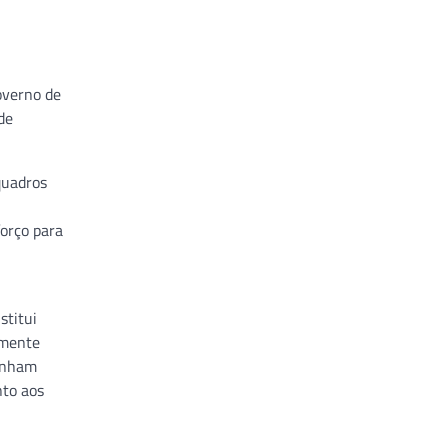
overno de
de
quadros
forço para
stitui
omente
ganham
nto aos