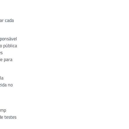
ar cada
sponsável
o pública
es
de para
la
zida no
camp
de testes