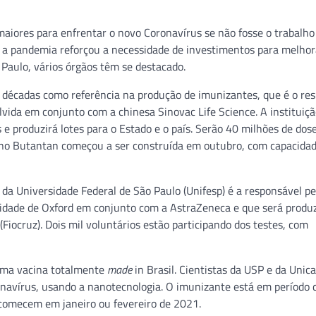
 maiores para enfrentar o novo Coronavírus se não fosse o trabalho
e a pandemia reforçou a necessidade de investimentos para melhor
 Paulo, vários órgãos têm se destacado.
 décadas como referência na produção de imunizantes, que é o re
lvida em conjunto com a chinesa Sinovac Life Science. A instituiçã
 e produzirá lotes para o Estado e o país. Serão 40 milhões de dos
s no Butantan começou a ser construída em outubro, com capacida
 da Universidade Federal de São Paulo (Unifesp) é a responsável pe
rsidade de Oxford em conjunto com a AstraZeneca e que será produ
(Fiocruz). Dois mil voluntários estão participando dos testes, com
 uma vacina totalmente
made
in Brasil. Cientistas da USP e da Uni
navírus, usando a nanotecnologia. O imunizante está em período 
 comecem em janeiro ou fevereiro de 2021.