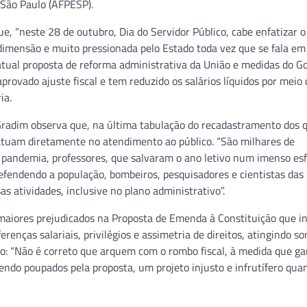
 São Paulo (AFPESP).
e, “neste 28 de outubro, Dia do Servidor Público, cabe enfatizar o
 dimensão e muito pressionada pelo Estado toda vez que se fala em
atual proposta de reforma administrativa da União e medidas do G
ovado ajuste fiscal e tem reduzido os salários líquidos por meio 
ia.
 Gradim observa que, na última tabulação do recadastramento dos 
atuam diretamente no atendimento ao público. “São milhares de
a pandemia, professores, que salvaram o ano letivo num imenso es
a defendendo a população, bombeiros, pesquisadores e cientistas das
s atividades, inclusive no plano administrativo”.
aiores prejudicados na Proposta de Emenda à Constituição que in
renças salariais, privilégios e assimetria de direitos, atingindo s
o: “Não é correto que arquem com o rombo fiscal, à medida que 
ndo poupados pela proposta, um projeto injusto e infrutífero qua