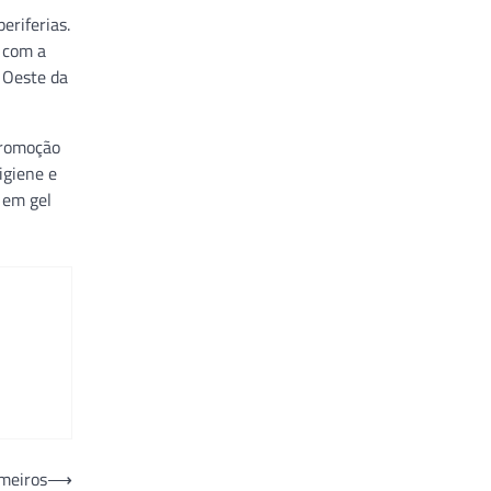
riferias.
 com a
 Oeste da
promoção
igiene e
 em gel
imeiros
⟶