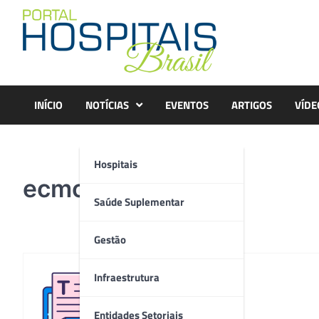
Skip
to
content
INÍCIO
NOTÍCIAS
EVENTOS
ARTIGOS
VÍDE
Hospitais
ecmo
Saúde Suplementar
Gestão
Infraestrutura
Redação
Entidades Setoriais