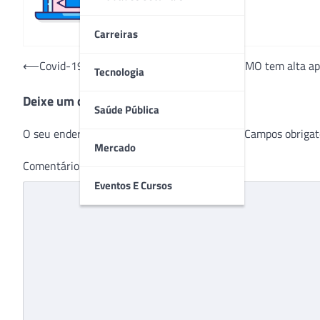
Carreiras
Navegação
⟵
Covid-19: paciente em tratamento com ECMO tem alta ap
Tecnologia
de
Deixe um comentário
Post
Saúde Pública
O seu endereço de e-mail não será publicado.
Campos obrigat
Mercado
Comentário
*
Eventos E Cursos