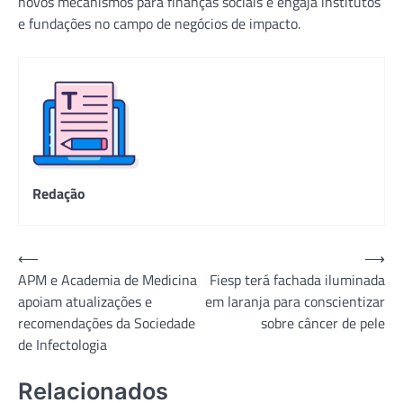
novos mecanismos para finanças sociais e engaja institutos
e fundações no campo de negócios de impacto.
Redação
Navegação
⟵
⟶
APM e Academia de Medicina
Fiesp terá fachada iluminada
de
apoiam atualizações e
em laranja para conscientizar
Post
recomendações da Sociedade
sobre câncer de pele
de Infectologia
Relacionados