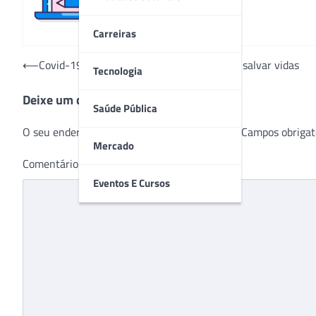
Carreiras
Navegação
⟵
Covid-19: Projetos de tecnologia ajudam a salvar vidas
Tecnologia
de
Deixe um comentário
Post
Saúde Pública
O seu endereço de e-mail não será publicado.
Campos obrigat
Mercado
Comentário
*
Eventos E Cursos