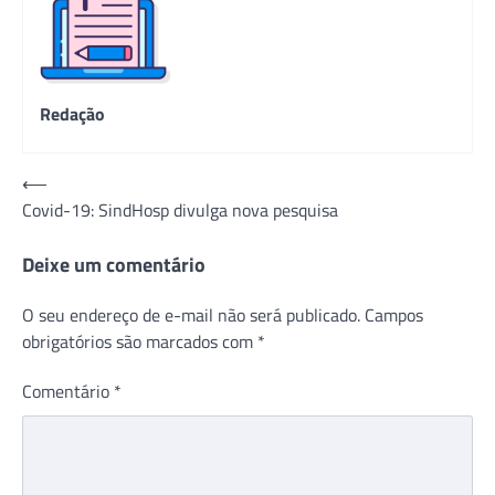
Redação
Navegação
⟵
Covid-19: SindHosp divulga nova pesquisa
de
Post
Deixe um comentário
O seu endereço de e-mail não será publicado.
Campos
obrigatórios são marcados com
*
Comentário
*