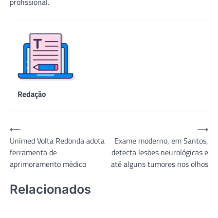
profissional.
Redação
Navegação
⟵
⟶
Unimed Volta Redonda adota
Exame moderno, em Santos,
de
ferramenta de
detecta lesões neurológicas e
Post
aprimoramento médico
até alguns tumores nos olhos
Relacionados