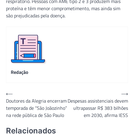
respiratório. Pessoas com AME tipo 2 e 3 produzem mais
proteína e têm menor comprometimento, mas ainda sim
são prejudicadas pela doença.
Redação
Navegação
⟵
⟶
Doutores da Alegria encerram
Despesas assistenciais devem
de
temporada de “São Joãozinho”
ultrapassar R$ 383 bilhões
Post
na rede pública de São Paulo
em 2030, afirma IESS
Relacionados