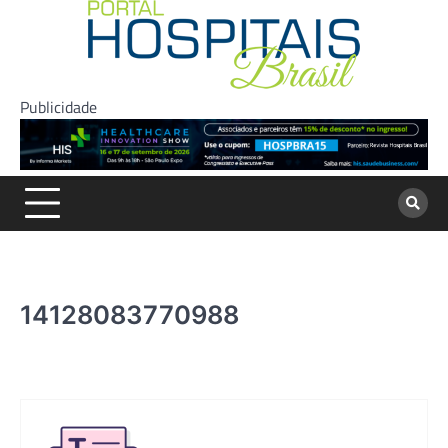
Skip
to
content
Publicidade
14128083770988