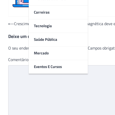
Carreiras
Navegação
⟵
Crescimento do mercado de ressonância magnética deve es
Tecnologia
de
Deixe um comentário
Post
Saúde Pública
O seu endereço de e-mail não será publicado.
Campos obrigat
Mercado
Comentário
*
Eventos E Cursos