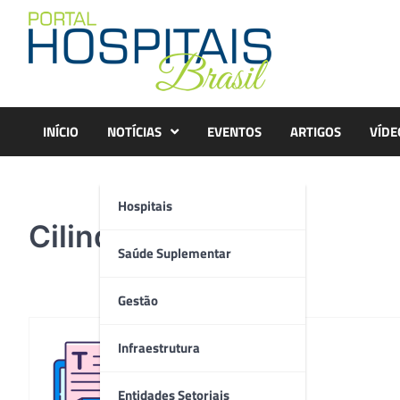
Skip
to
content
INÍCIO
NOTÍCIAS
EVENTOS
ARTIGOS
VÍDE
Hospitais
Cilindro
Saúde Suplementar
Gestão
Infraestrutura
Redação
Entidades Setoriais