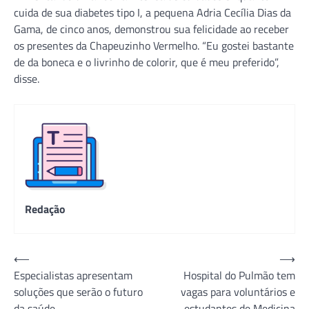
cuida de sua diabetes tipo I, a pequena Adria Cecília Dias da
Gama, de cinco anos, demonstrou sua felicidade ao receber
os presentes da Chapeuzinho Vermelho. “Eu gostei bastante
de da boneca e o livrinho de colorir, que é meu preferido”,
disse.
Redação
Navegação
⟵
⟶
Especialistas apresentam
Hospital do Pulmão tem
de
soluções que serão o futuro
vagas para voluntários e
Post
da saúde
estudantes de Medicina