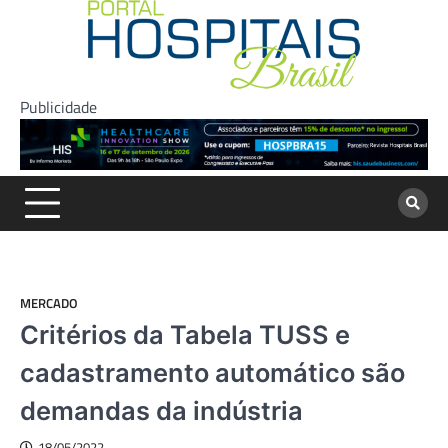
Skip
to
content
Publicidade
MERCADO
Critérios da Tabela TUSS e
cadastramento automático são
demandas da indústria
18/05/2022