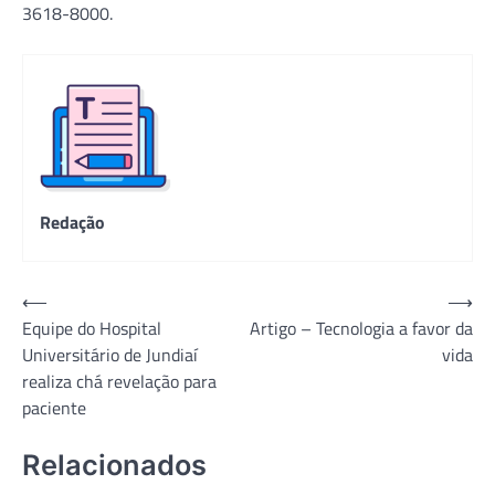
3618-8000.
Redação
Navegação
⟵
⟶
Equipe do Hospital
Artigo – Tecnologia a favor da
de
Universitário de Jundiaí
vida
Post
realiza chá revelação para
paciente
Relacionados