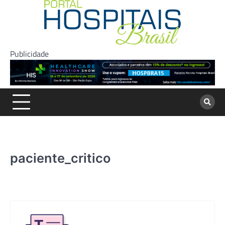
Skip
to
content
Publicidade
paciente_critico