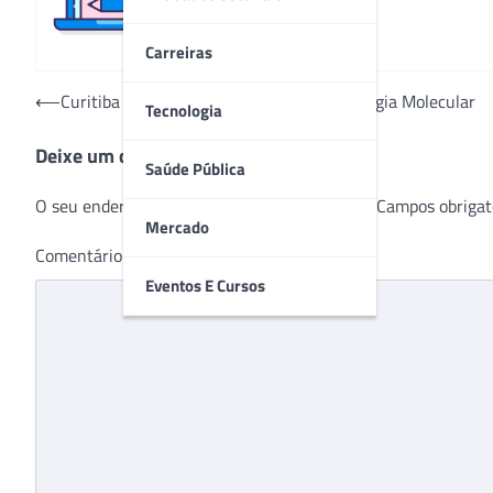
Carreiras
Navegação
⟵
Curitiba ganha novo Laboratório de Patologia Molecular
Tecnologia
de
Deixe um comentário
Post
Saúde Pública
O seu endereço de e-mail não será publicado.
Campos obrigat
Mercado
Comentário
*
Eventos E Cursos