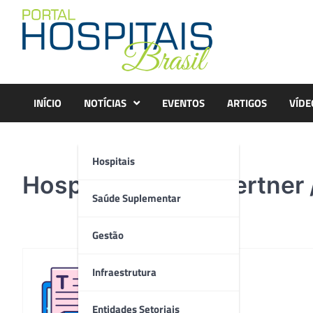
Skip
to
content
INÍCIO
NOTÍCIAS
EVENTOS
ARTIGOS
VÍDE
Hospitais
Hospital Erasto Gaertner
Saúde Suplementar
Gestão
Infraestrutura
Redação
Entidades Setoriais