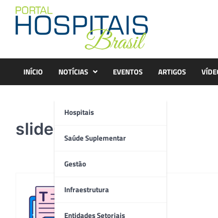
Skip
to
content
INÍCIO
NOTÍCIAS
EVENTOS
ARTIGOS
VÍDE
Hospitais
slide03a
Saúde Suplementar
Gestão
Infraestrutura
Redação
Entidades Setoriais