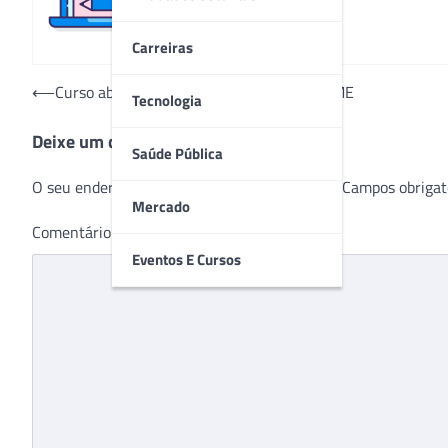
Carreiras
Navegação
⟵
Curso aborda excelência na gestão de OPME
Tecnologia
de
Deixe um comentário
Post
Saúde Pública
O seu endereço de e-mail não será publicado.
Campos obrigat
Mercado
Comentário
*
Eventos E Cursos