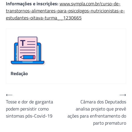
Informações e inscrições:
www.sympla.com.br/curso-de-
transtornos-alimentares-para-psicologos-nutricionistas-e-
estudantes-oitava-turma__1230665
Redação
Navegação
⟵
⟶
Tosse e dor de garganta
Câmara dos Deputados
de
podem persistir como
analisa projeto que prevê
Post
sintomas pós-Covid-19
ações para enfrentamento do
parto prematuro