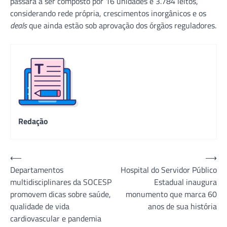
passará a ser composto por 16 unidades e 3.784 leitos,
considerando rede própria, crescimentos inorgânicos e os
deals
que ainda estão sob aprovação dos órgãos reguladores.
Redação
Navegação
⟵
⟶
Departamentos
Hospital do Servidor Público
de
multidisciplinares da SOCESP
Estadual inaugura
Post
promovem dicas sobre saúde,
monumento que marca 60
qualidade de vida
anos de sua história
cardiovascular e pandemia