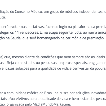
valiação do Conselho Médico, um grupo de médicos independentes, 
uta.
poderão votar nas iniciativas, fazendo login na plataforma da premi
eleger os 11 vencedores. E, na etapa seguinte, votarão numa únic
vação na Saúde, que será homenageado na cerimônia de premiação.
as) que, mesmo diante de condições que nem sempre são as ideais
il. Seja com estudos ou pesquisas, projetos especiais, engajament
eficazes soluções para a qualidade de vida e bem-estar da popula
lar a comunidade médica do Brasil na busca por soluções inovado
ais e/ou efetivos para a qualidade de vida e bem-estar das pess
iação, organizada pelo MadiaMundoMarketing.