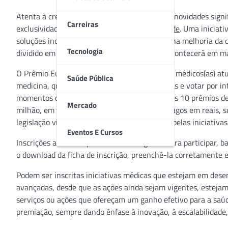
Atenta à crescente necessidade de avanços e novidades signi
Carreiras
exclusividade o
Prêmio Euro Inovação na Saúde
. Uma iniciat
soluções inovadoras que se reflitam, de fato, na melhoria da
Tecnologia
dividido em etapas e a entrega dos prêmios acontecerá em m
O Prêmio Euro é exclusivamente voltado para médicos(as) atu
Saúde Pública
medicina, que podem inscrever suas iniciativas e votar por i
momentos diferentes. Ao todo serão entregues 10 prêmios de 
Mercado
milhão, em valores que serão convertidos e pagos em reais, s
legislação vigente, aos médicos responsáveis pelas iniciativa
Eventos E Cursos
Inscrições abertas a partir de 26 de agosto. Para participar, 
o download da ficha de inscrição, preenchê-la corretamente 
Podem ser inscritas iniciativas médicas que estejam em des
avançadas, desde que as ações ainda sejam vigentes, estejam
serviços ou ações que ofereçam um ganho efetivo para a saúd
premiação, sempre dando ênfase à inovação, à escalabilidade,