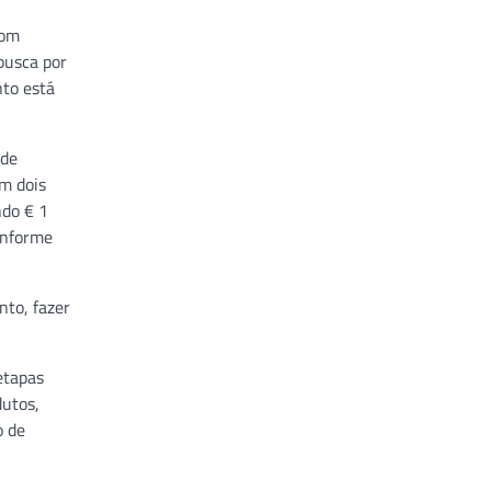
com
busca por
nto está
 de
m dois
ndo € 1
onforme
nto, fazer
etapas
dutos,
o de