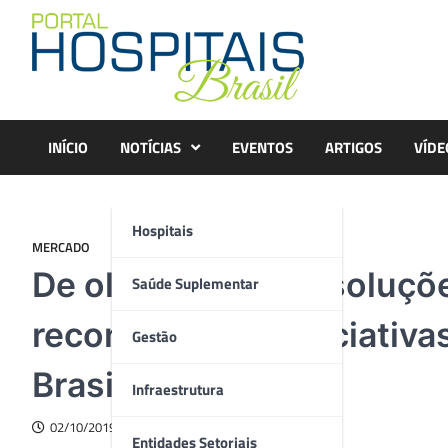
Skip
to
content
INÍCIO
NOTÍCIAS
EVENTOS
ARTIGOS
VÍDE
Hospitais
MERCADO
De olho em novas soluçõe
Saúde Suplementar
reconhecerá as iniciativ
Gestão
Brasil
Infraestrutura
02/10/2019
Entidades Setoriais