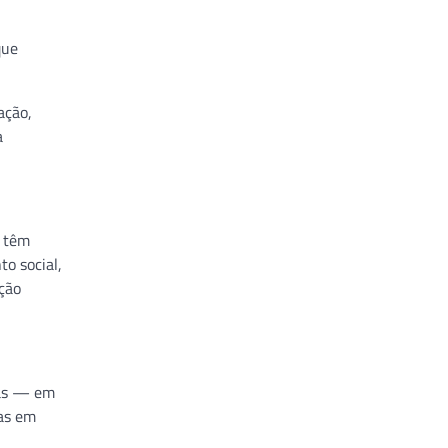
que
ação,
a
, têm
o social,
ção
ras — em
oas em