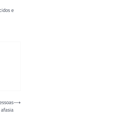
cidos e
pessoas
⟶
afasia