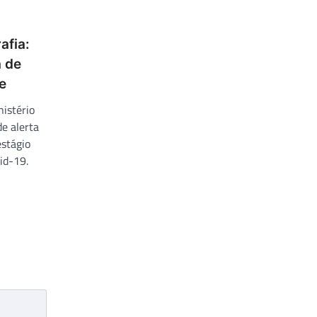
afia:
 de
e
istério
e alerta
stágio
id-19.