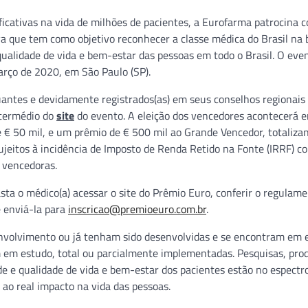
ficativas na vida de milhões de pacientes, a Eurofarma patrocina 
iva que tem como objetivo reconhecer a classe médica do Brasil na 
 qualidade de vida e bem-estar das pessoas em todo o Brasil. O eve
arço de 2020, em São Paulo (SP).
antes e devidamente registrados(as) em seus conselhos regionais
ntermédio do
site
do evento. A eleição dos vencedores acontecerá e
€ 50 mil, e um prêmio de € 500 mil ao Grande Vencedor, totaliza
ujeitos à incidência de Imposto de Renda Retido na Fonte (IRRF) c
s vencedoras.
basta o médico(a) acessar o site do Prêmio Euro, conferir o regulame
e enviá-la para
i
nscricao@premioeuro.com.br
.
envolvimento ou já tenham sido desenvolvidas e se encontram em 
 em estudo, total ou parcialmente implementadas. Pesquisas, pro
e e qualidade de vida e bem-estar dos pacientes estão no espectr
 ao real impacto na vida das pessoas.