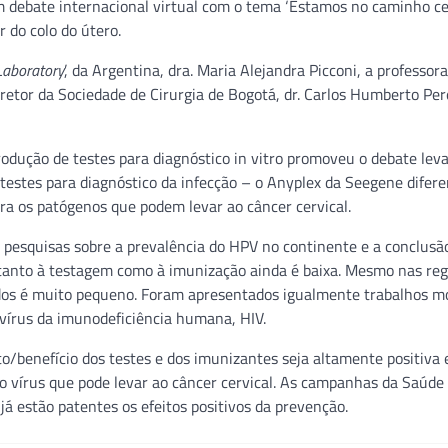
um debate internacional virtual com o tema ‘Estamos no caminho ce
 do colo do útero.
Laboratory
’, da Argentina, dra. Maria Alejandra Picconi, a professor
iretor da Sociedade de Cirurgia de Bogotá, dr. Carlos Humberto Per
rodução de testes para diagnóstico in vitro promoveu o debate le
 testes para diagnóstico da infecção – o Anyplex da Seegene difere
ra os patógenos que podem levar ao câncer cervical.
 pesquisas sobre a prevalência do HPV no continente e a conclusã
 tanto à testagem como à imunização ainda é baixa. Mesmo nas re
nados é muito pequeno. Foram apresentados igualmente trabalhos 
o vírus da imunodeficiência humana, HIV.
to/benefício dos testes e dos imunizantes seja altamente positiva 
lo vírus que pode levar ao câncer cervical. As campanhas da Saúde
já estão patentes os efeitos positivos da prevenção.