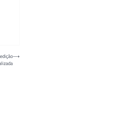
edição
⟶
alizada