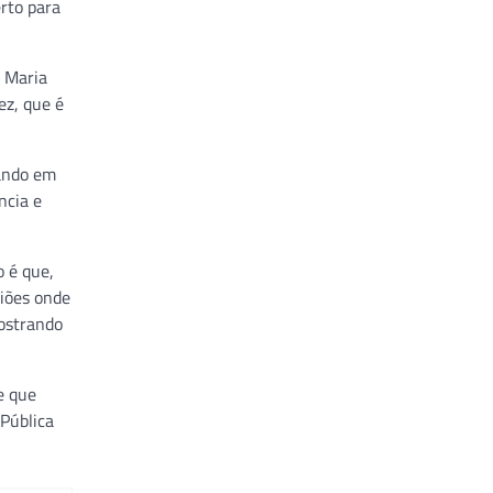
rto para
a Maria
ez, que é
vando em
ncia e
o é que,
giões onde
mostrando
e que
 Pública