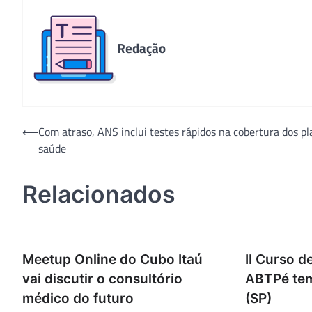
Redação
Navegação
⟵
Com atraso, ANS inclui testes rápidos na cobertura dos pl
saúde
de
Post
Relacionados
Meetup Online do Cubo Itaú
II Curso d
vai discutir o consultório
ABTPé tem
médico do futuro
(SP)