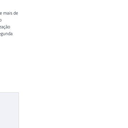
e mais de
o
zação
egunda