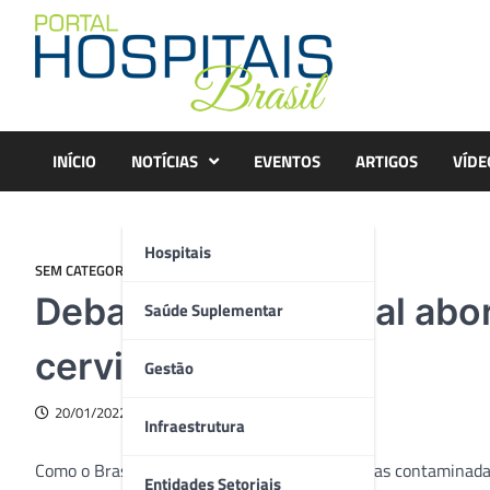
Skip
to
content
INÍCIO
NOTÍCIAS
EVENTOS
ARTIGOS
VÍDE
Hospitais
SEM CATEGORIA
Debate internacional abo
Saúde Suplementar
cervical
Gestão
20/01/2022
Infraestrutura
Como o Brasil tem de 9 a 10 milhões de pessoas contaminada
Entidades Setoriais