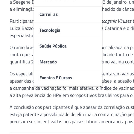
a Seegene Brazil realizou nesta semana, dia 18 de janeiro, 
a eliminação do câncer cervical?’, também conhecido de câncer
Carreiras
Participaram do debate a responsável pelo ‘
Oncogenic Viruses 
Luiza Bazzo, da Universidade Federal de Santa Catarina e o d
Tecnologia
especialista em microbiologia e infectologia.
Saúde Pública
O ramo brasileiro da Seegene sul coreana, especializada na p
conta que, atualmente, existe ampla disponibilidade tanto de
quantifica 28 genótipos distintos de HPV –, como vacina cont
Mercado
Os especialistas participantes do evento apresentaram várias
Eventos E Cursos
apesar das campanhas realizadas em vários países, a adesão
a campanha da vacinação foi mais efetiva, o índice de vaci
a alta prevalência do HPV em soropositivos brasileiros para 
A conclusão dos participantes é que apesar da correlação cus
esteja patente a possibilidade de eliminar a contaminação pe
precisam ser incentivadas nos países latino-americanos, pois 