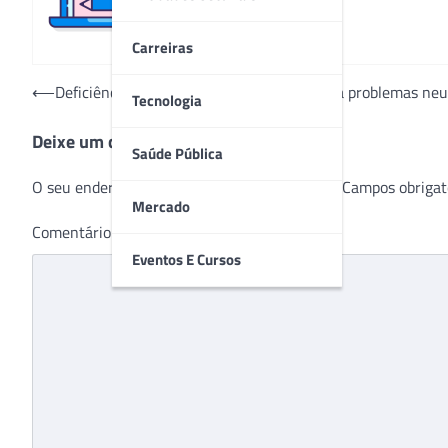
Carreiras
Navegação
⟵
Deficiência auditiva pode estar associada a problemas neu
Tecnologia
de
Deixe um comentário
Post
Saúde Pública
O seu endereço de e-mail não será publicado.
Campos obrigat
Mercado
Comentário
*
Eventos E Cursos