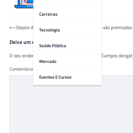
Carreiras
Navegação
⟵
Depois de vencer doença, empreendedoras são premiadas 
Tecnologia
de
Deixe um comentário
Post
Saúde Pública
O seu endereço de e-mail não será publicado.
Campos obrigat
Mercado
Comentário
*
Eventos E Cursos