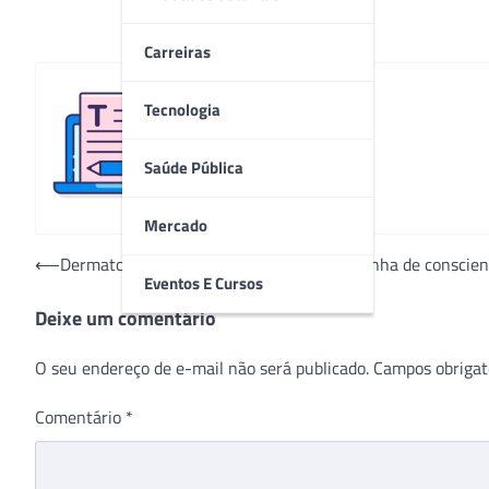
Carreiras
Tecnologia
Redação
Saúde Pública
Mercado
Navegação
⟵
Dermatologistas do Paraná lançam campanha de conscient
Eventos E Cursos
de
Deixe um comentário
Post
O seu endereço de e-mail não será publicado.
Campos obrigat
Comentário
*