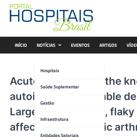
Skip
to
content
INÍCIO
NOTÍCIAS
EVENTOS
ARTIGOS
VÍDE
Hospitais
Acute psoriasis on the kn
Saúde Suplementar
autoimmune incurable der
Gestão
Large red, inflamed, flaky
Infraestrutura
affected by psoriatic arthr
Entidades Setoriais