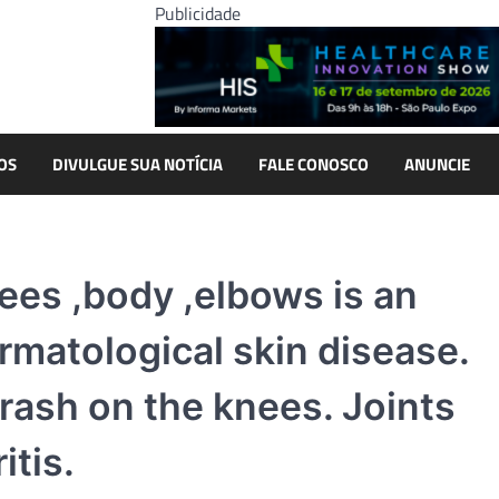
Publicidade
OS
DIVULGUE SUA NOTÍCIA
FALE CONOSCO
ANUNCIE
ees ,body ,elbows is an
matological skin disease.
 rash on the knees. Joints
itis.