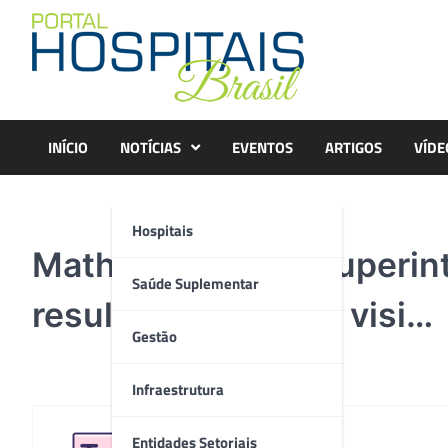
Skip
to
content
INÍCIO
NOTÍCIAS
EVENTOS
ARTIGOS
VÍDE
Hospitais
Matheus Gomes, superint
Saúde Suplementar
resultados durante visi…
Gestão
Infraestrutura
Entidades Setoriais