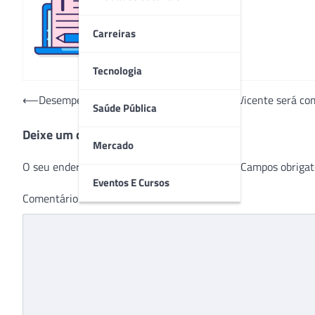
Redação
Carreiras
Tecnologia
Navegação
⟵
Desempenho operacional do Hospital São Vicente será com
Saúde Pública
de
Deixe um comentário
Post
Mercado
O seu endereço de e-mail não será publicado.
Campos obrigat
Eventos E Cursos
Comentário
*