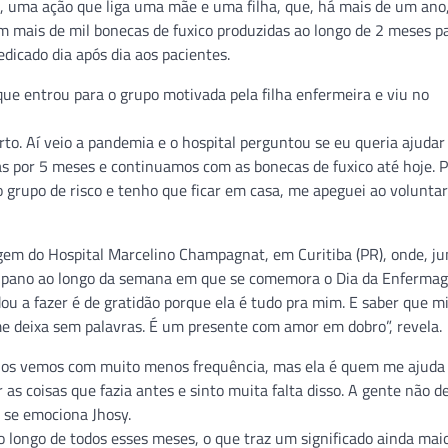
o, uma ação que liga uma mãe e uma filha, que, há mais de um ano
m mais de mil bonecas de fuxico produzidas ao longo de 2 meses p
dicado dia após dia aos pacientes.
ue entrou para o grupo motivada pela filha enfermeira e viu no
o. Aí veio a pandemia e o hospital perguntou se eu queria ajudar 
ras por 5 meses e continuamos com as bonecas de fuxico até hoje. 
grupo de risco e tenho que ficar em casa, me apeguei ao voluntar
gem do Hospital Marcelino Champagnat, em Curitiba (PR), onde, j
de pano ao longo da semana em que se comemora o Dia da Enferma
a fazer é de gratidão porque ela é tudo pra mim. E saber que 
 deixa sem palavras. É um presente com amor em dobro”, revela.
s nos vemos com muito menos frequência, mas ela é quem me ajuda
 as coisas que fazia antes e sinto muita falta disso. A gente não d
, se emociona Jhosy.
o longo de todos esses meses, o que traz um significado ainda mai