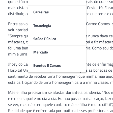
que estão na linha de frente da pandemia. E, mais do que iss
mais distantes do que gostariam por causa da Covid-19. Fora
Carreiras
distribuir, como forma de homenagem, à equipe que tem se de
Entre as voluntárias, a dona de casa Ester do Carmo Gomes, q
Tecnologia
voluntariado um alento durante a pandemia.
“Sempre quis fazer algum trabalho assim, mas nunca dava cert
Saúde Pública
máscaras, tudo indicação da minha filha. Aceitei e fiz másca
foi uma benção, principalmente nessa pandemia. Como sou do 
Mercado
mim é uma terapia”, diz Ester.
Jhosy do Carmo Gomes é filha de Ester e gerente de enferma
Eventos E Cursos
Hospital Universitário Cajuru, serão entregues as bonecas 
sentimento de receber uma homenagem que minha mãe ajudou 
está participando de uma homenagem para a minha classe, me
Mãe e filha precisaram se afastar durante a pandemia. “Nó
e é meu suporte no dia a dia. Eu não posso mais abraçar, fazer
se ver, mas não ter aquele contato mãe e filha é muito difícil”
Realidade que é enfrentada por muitos desses profissionais a