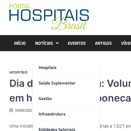
Skip
to
content
INÍCIO
NOTÍCIAS
EVENTOS
ARTIGOS
VÍDE
Hospitais
HOSPITAIS
Dia da Enfermagem: Volu
Saúde Suplementar
em hospitais com boneca
Gestão
10/05/2021
Infraestrutura
Uma iniciativa que une 38 costureiras voluntárias a 1.021 p
Entidades Setoriais