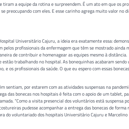
tiram a equipe da rotina e surpreendem. É um ato em que os prof
e preocupando com eles. E esse carinho agrega muito valor no dia
ospital Universitário Cajuru, a ideia era exatamente essa: demons
em pelos profissionais da enfermagem que têm se mostrado ainda 
neira de contribuir e homenagear as equipes mesmo à distância.
 estão trabalhando no hospital. As bonequinhas acabaram sendo
o, e os profissionais da saúde. O que eu espero com essas bonecas
ém sentiam, por estarem com as atividades suspensas na pandemia
ega das bonecas nos hospitais é feita com o apoio de um tablet, pa
mada. “Como a visita presencial dos voluntários está suspensa p
 costureiras pudesse acompanhar a entrega das bonecas de forma 
ra do voluntariado dos hospitais Universitário Cajuru e Marcelino