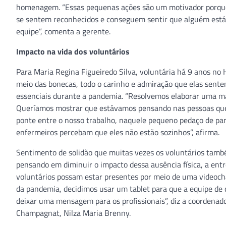
homenagem. “Essas pequenas ações são um motivador porque 
se sentem reconhecidos e conseguem sentir que alguém está s
equipe”, comenta a gerente.
Impacto na vida dos voluntários
Para Maria Regina Figueiredo Silva, voluntária há 9 anos no H
meio das bonecas, todo o carinho e admiração que elas sent
essenciais durante a pandemia. “Resolvemos elaborar uma ma
Queríamos mostrar que estávamos pensando nas pessoas que
ponte entre o nosso trabalho, naquele pequeno pedaço de pan
enfermeiros percebam que eles não estão sozinhos”, afirma.
Sentimento de solidão que muitas vezes os voluntários tamb
pensando em diminuir o impacto dessa ausência física, a entr
voluntários possam estar presentes por meio de uma videocha
da pandemia, decidimos usar um tablet para que a equipe de
deixar uma mensagem para os profissionais”, diz a coordenado
Champagnat, Nilza Maria Brenny.