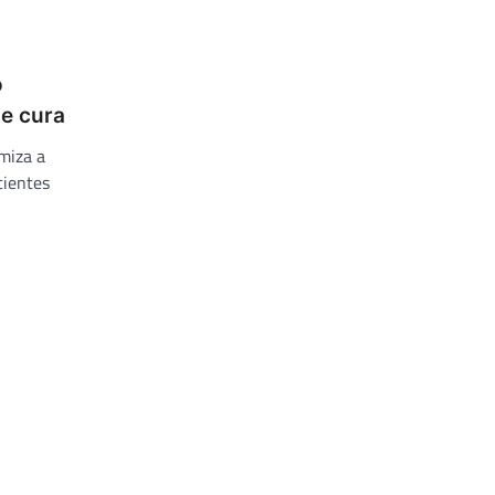
o
de cura
miza a
cientes