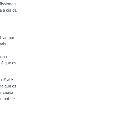
issionais
 a dia da
trar, por
mais
 uma
 é que os
. E até
ra que os
or causa
remota e