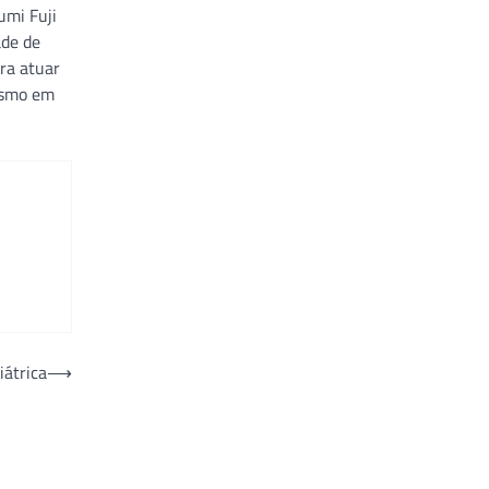
umi Fuji
ade de
ra atuar
mesmo em
iátrica
⟶