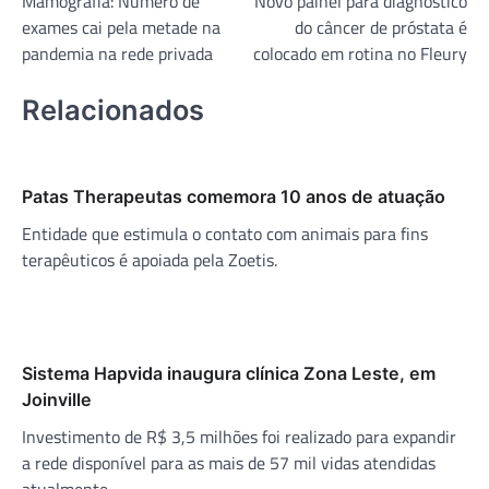
Mamografia: Número de
Novo painel para diagnóstico
de
exames cai pela metade na
do câncer de próstata é
Post
pandemia na rede privada
colocado em rotina no Fleury
Relacionados
Patas Therapeutas comemora 10 anos de atuação
Entidade que estimula o contato com animais para fins
terapêuticos é apoiada pela Zoetis.
Sistema Hapvida inaugura clínica Zona Leste, em
Joinville
Investimento de R$ 3,5 milhões foi realizado para expandir
a rede disponível para as mais de 57 mil vidas atendidas
atualmente.