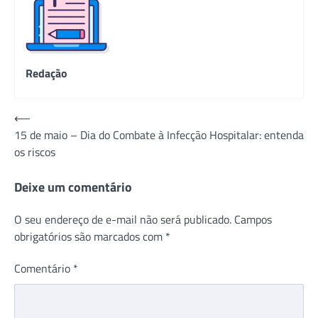
Redação
Navegação
⟵
15 de maio – Dia do Combate à Infecção Hospitalar: entenda
de
os riscos
Post
Deixe um comentário
O seu endereço de e-mail não será publicado.
Campos
obrigatórios são marcados com
*
Comentário
*