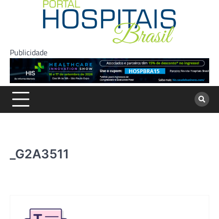
Skip
to
content
Publicidade
_G2A3511