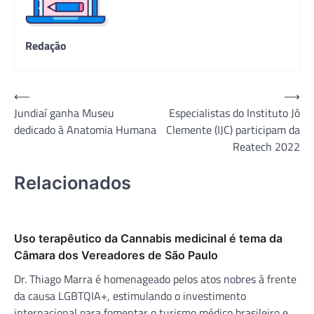
Redação
Navegação
⟵
⟶
Jundiaí ganha Museu
Especialistas do Instituto Jô
de
dedicado à Anatomia Humana
Clemente (IJC) participam da
Post
Reatech 2022
Relacionados
Uso terapêutico da Cannabis medicinal é tema da
Câmara dos Vereadores de São Paulo
Dr. Thiago Marra é homenageado pelos atos nobres à frente
da causa LGBTQIA+, estimulando o investimento
internacional para fomentar o turismo médico brasileiro e