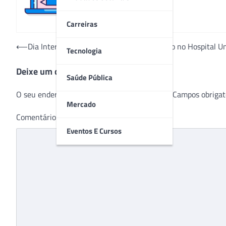
Carreiras
Navegação
⟵
Dia Internacional da Mulher é comemorado no Hospital Uni
Tecnologia
de
Deixe um comentário
Post
Saúde Pública
O seu endereço de e-mail não será publicado.
Campos obrigat
Mercado
Comentário
*
Eventos E Cursos