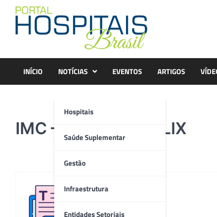
Skip
to
content
INÍCIO
NOTÍCIAS
EVENTOS
ARTIGOS
VÍDE
Hospitais
IMC – FOTO DR. FELIX
Saúde Suplementar
Gestão
Infraestrutura
Redação
Entidades Setoriais