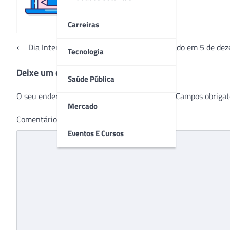
Carreiras
Navegação
⟵
Dia Internacional do Voluntariado é lembrado em 5 de de
Tecnologia
de
Deixe um comentário
Post
Saúde Pública
O seu endereço de e-mail não será publicado.
Campos obrigat
Mercado
Comentário
*
Eventos E Cursos