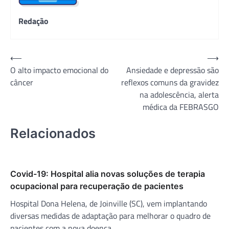
Redação
Navegação
⟵
⟶
O alto impacto emocional do
Ansiedade e depressão são
de
câncer
reflexos comuns da gravidez
Post
na adolescência, alerta
médica da FEBRASGO
Relacionados
Covid-19: Hospital alia novas soluções de terapia
ocupacional para recuperação de pacientes
Hospital Dona Helena, de Joinville (SC), vem implantando
diversas medidas de adaptação para melhorar o quadro de
pacientes com a nova doença.