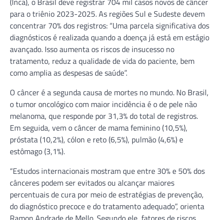
(Inca), o Brasil deve registrar 704 mil casos novos de câncer
para o triênio 2023-2025. As regiões Sul e Sudeste devem
concentrar 70% dos registros: “Uma parcela significativa dos
diagnósticos é realizada quando a doença já está em estágio
avançado. Isso aumenta os riscos de insucesso no
tratamento, reduz a qualidade de vida do paciente, bem
como amplia as despesas de saúde”.
O câncer é a segunda causa de mortes no mundo. No Brasil,
o tumor oncológico com maior incidência é o de pele não
melanoma, que responde por 31,3% do total de registros.
Em seguida, vem o câncer de mama feminino (10,5%),
próstata (10,2%), cólon e reto (6,5%), pulmão (4,6%) e
estômago (3,1%).
“Estudos internacionais mostram que entre 30% e 50% dos
cânceres podem ser evitados ou alcançar maiores
percentuais de cura por meio de estratégias de prevenção,
do diagnóstico precoce e do tratamento adequado”, orienta
Ramon Andrade de Mello. Segundo ele, fatores de riscos