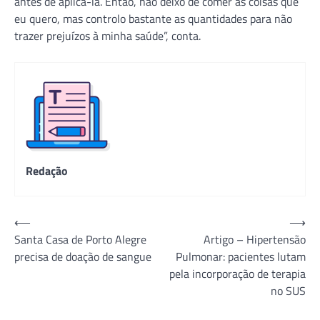
antes de aplicá-la. Então, não deixo de comer as coisas que
eu quero, mas controlo bastante as quantidades para não
trazer prejuízos à minha saúde”, conta.
Redação
Navegação
⟵
⟶
Santa Casa de Porto Alegre
Artigo – Hipertensão
de
precisa de doação de sangue
Pulmonar: pacientes lutam
Post
pela incorporação de terapia
no SUS