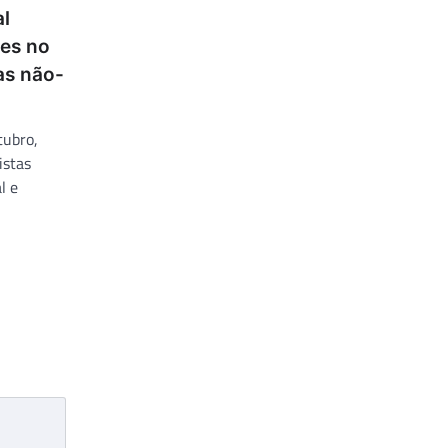
al
es no
as não-
tubro,
istas
l e