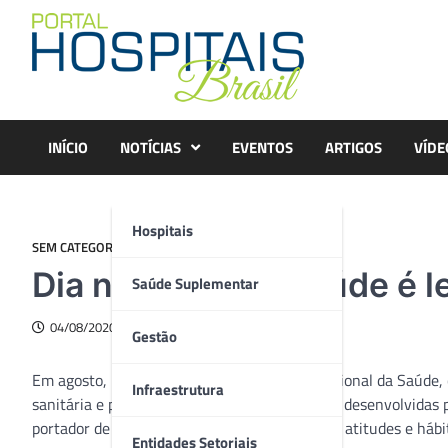
Skip
to
content
INÍCIO
NOTÍCIAS
EVENTOS
ARTIGOS
VÍDE
Hospitais
SEM CATEGORIA
Dia nacional da Saúde é 
Saúde Suplementar
04/08/2020
Gestão
Em agosto, no dia 5, é comemorado o Dia Nacional da Saúde, 
Infraestrutura
sanitária e preventiva. As ações e campanhas desenvolvidas 
portador de doenças, envolvendo mudança de atitudes e hábito
Entidades Setoriais