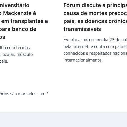
niversitário
Fórum discute a princip
o Mackenzie é
causa de mortes precoc
 em transplantes e
país, as doenças crônic
para banco de
transmissíveis
os
Evento acontece no dia 23 de ou
pela internet, e conta com painel
alha com tecidos
conhecidos e respeitados naciona
, ocular, músculo
internacionalmente.
pele.
órios são marcados com
*