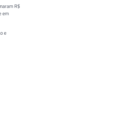
somaram R$
ue em
ão e