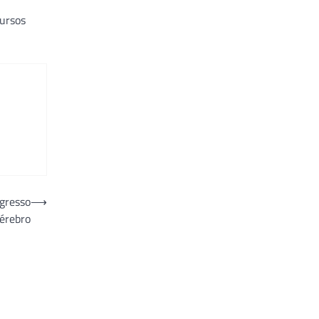
ursos
ngresso
⟶
cérebro