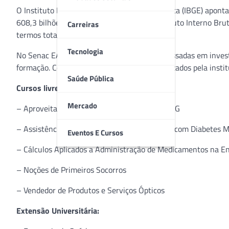
O Instituto Brasileiro de Geografia e Estatística (IBGE) ap
608,3 bilhões, o que representa 9,2% do Produto Interno Bru
Carreiras
termos totais significou R$ 103,5 bilhões.
Tecnologia
No Senac EAD, profissionais e pessoas interessadas em invest
formação. Confira a lista de cursos disponibilizados pela instit
Saúde Pública
Cursos livres:
Mercado
– Aproveitamento Integral de Alimentos – PSG
– Assistência na Atenção Integral ao Usuário com Diabetes M
Eventos E Cursos
– Cálculos Aplicados a Administração de Medicamentos na 
– Noções de Primeiros Socorros
– Vendedor de Produtos e Serviços Ópticos
Extensão Universitária: