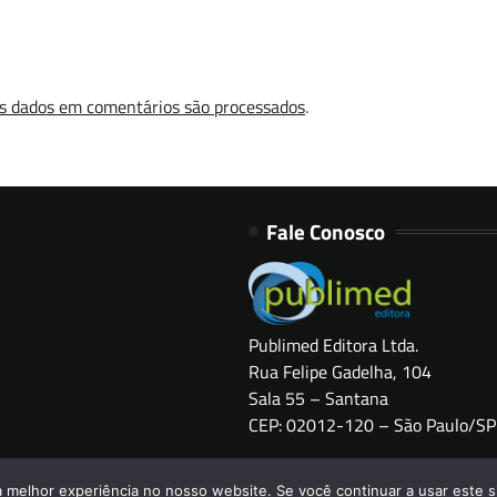
s dados em comentários são processados
.
Fale Conosco
Publimed Editora Ltda.
Rua Felipe Gadelha, 104
Sala 55 – Santana
CEP: 02012-120 – São Paulo/SP
Copyright © 2026
HOSPITAIS BRASIL
a melhor experiência no nosso website. Se você continuar a usar este s