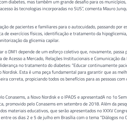
com diabetes, mas também um grande desafio para os municípios,
 acesso às tecnologias incorporadas no SUS”, comenta Mauro Junqu
o de pacientes e familiares para o autocuidado, passando por e
 de exercícios físicos, identificação e tratamento da hipoglicemia
nitorização da glicemia capilar.
rar o DM1 depende de um esforço coletivo que, novamente, passa 
a de Acesso a Mercado, Relações Institucionais e Comunicação da
 liderança no tratamento do diabetes: “Educar continuamente paci
o Nordisk. Esta é uma peça fundamental para garantir que as mel
ra correta, propiciando todos os benefícios para as pessoas com 
 pelo Conasems, a Novo Nordisk e o IPADS e apresentadA no 1o Sem
ica, promovido pelo Conasems em setembro de 2018. Além da pes
 dos materiais educativos, que serão apresentados no XXXV Congr
entre os dias 2 e 5 de julho em Brasília com o tema “Diálogos no 