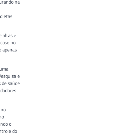
gurando na
dietas
 altas e
icose no
ão apenas
e uma
Pesquisa e
s de saúde
idadores
 no
no
endo o
ntrole do