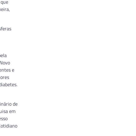
 que
eira,
sferas
,
pela
 Novo
entes e
hores
diabetes.
inário de
quisa em
esso
Cotidiano