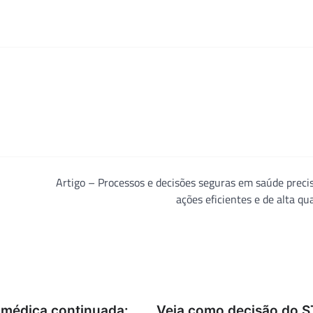
Artigo – Processos e decisões seguras em saúde prec
ações eficientes e de alta qu
médica continuada:
Veja como decisão do S