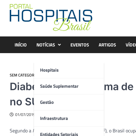
Skip
to
content
INÍCIO
NOTÍCIAS
EVENTOS
ARTIGOS
VÍDE
Hospitais
SEM CATEGORIA
Diabetes tipo 1 é tema de
Saúde Suplementar
no SUS
Gestão
01/07/2019
Infraestrutura
Segundo a
International Diabetes Federation
(IDF), o Brasil oc
Entidades Setoriais