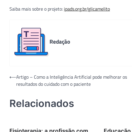
Saiba mais sobre o projeto:
ipads.org.br/glicamelito
Redação
Navegação
⟵
Artigo – Como a Inteligência Artificial pode melhorar os
resultados do cuidado com o paciente
de
Post
Relacionados
Fisioterapia: a profissão com
Educação 