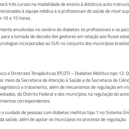
izará três cursos na modalidade de ensino à distância auto instruci
ecionados à equipe médica e a profissionais de saúde de nível sup
e 10 a 15 horas.
nte envolvidas no cenário do diabetes: os profissionais e os paci
para a tomada de decisão dos gestores em relação aos fluxos esta
nologias incorporadas ao SUS no conjunto dos municípios brasilei
ico e Diretrizes Terapêuticas (PCDT) – Diabetes Mellitus tipo 12. O
r meio da Secretaria de Atenção à Saúde e da Secretaria de Ciênc
 diagnóstico e tratamento, além de mecanismos de regulação em ní
estados, do Distrito Federal e dos municípios na regulação do aces
edimentos correspondentes.
e o cuidado de pessoas com diabetes mellitus tipo 1 no Sistema Ún
s da saúde, além de apoiar os municípios no processo de regulação.