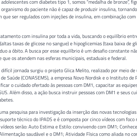
e adolescentes com diabetes tipo 1, somos “medalha de bronze”, fi
o organismo do paciente não é capaz de produzir insulina, tornando
am que ser regulados com injeções de insulina, em combinação com 
tamento com insulina por toda a vida, buscando o equilíbrio entre
altas taxas de glicose no sangue) e hipoglicemias (taxa baixa de gl
duo a óbito. A busca por esse equilíbrio é um desafio constante n
de que os atendem nas esferas municipais, estaduais e federal.
fícil jornada surgiu o projeto Glica Melito, realizado por meio d
s de Saúde (CONASEMS), a empresa Novo Nordisk e o Instituto de 
ificar o cuidado ofertado às pessoas com DM1, capacitar as equipe
 SUS. Além disso, a ação busca instruir pessoas com DM1 e seus cu
abetes.
 uma pesquisa para investigação da inserção das novas tecnologias
uporte técnico do IPADS e é composta por cinco vídeos com foco 
vídeos serão: Auto Estima e Estilo: convivendo com DM1; Conhec
 Alimentação saudável e o DM1; Atividade Física como aliada no co