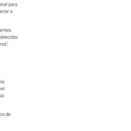
onal para
erior e
entes.
belecidos
ros”,
ia,
vel
so
ico de