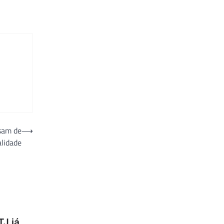
isam de
⟶
alidade
TJ já