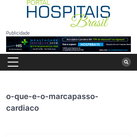
Skip
to
content
Publicidade
o-que-e-o-marcapasso-
cardiaco