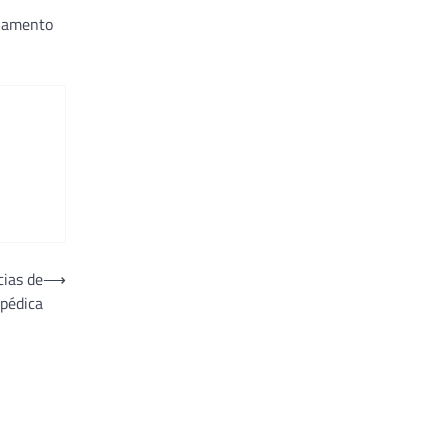
nhamento
cias de
⟶
pédica