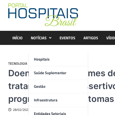
Skip
to
content
INÍCIO
NOTÍCIAS
EVENTOS
ARTIGOS
VÍDE
Hospitais
TECNOLOGIA
Doenças raras: exames d
Saúde Suplementar
tratamento mais assertiv
Gestão
progressão dos sintomas
Infraestrutura
28/02/2023
Entidades Setoriais