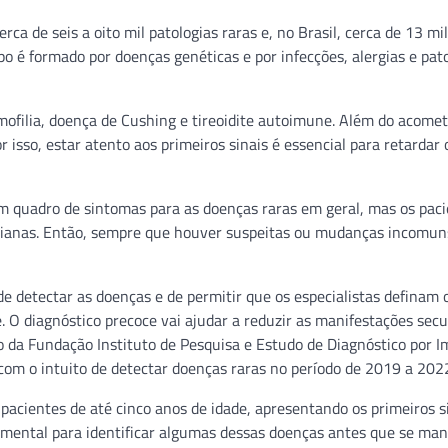
a de seis a oito mil patologias raras e, no Brasil, cerca de 13 mi
 é formado por doenças genéticas e por infecções, alergias e pat
mofilia, doença de Cushing e tireoidite autoimune. Além do acome
r isso, estar atento aos primeiros sinais é essencial para retardar
m quadro de sintomas para as doenças raras em geral, mas os pac
dianas. Então, sempre que houver suspeitas ou mudanças incomun
detectar as doenças e de permitir que os especialistas definam 
. O diagnóstico precoce vai ajudar a reduzir as manifestações sec
co da Fundação Instituto de Pesquisa e Estudo de Diagnóstico por
 com o intuito de detectar doenças raras no período de 2019 a 202
acientes de até cinco anos de idade, apresentando os primeiros si
damental para identificar algumas dessas doenças antes que se man