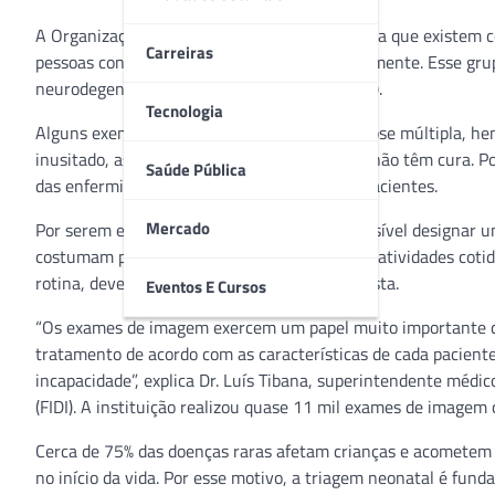
A Organização Mundial de Saúde (OMS) estima que existem cerc
Carreiras
pessoas convivem com essas condições atualmente. Esse grupo
neurodegenerativas e proliferativas (tumores).
Tecnologia
Alguns exemplos de doenças raras são esclerose múltipla, he
inusitado, as doenças raras, em sua maioria, não têm cura. Po
Saúde Pública
das enfermidades e garantir bem-estar aos pacientes.
Mercado
Por serem extremamente variadas, não é possível designar u
costumam perder autonomia para realizarem atividades coti
rotina, deve-se procurar um médico especialista.
Eventos E Cursos
“Os exames de imagem exercem um papel muito importante de 
tratamento de acordo com as características de cada paciente
incapacidade”, explica Dr. Luís Tibana, superintendente médi
(FIDI). A instituição realizou quase 11 mil exames de imagem
Cerca de 75% das doenças raras afetam crianças e acometem p
no início da vida. Por esse motivo, a triagem neonatal é fun