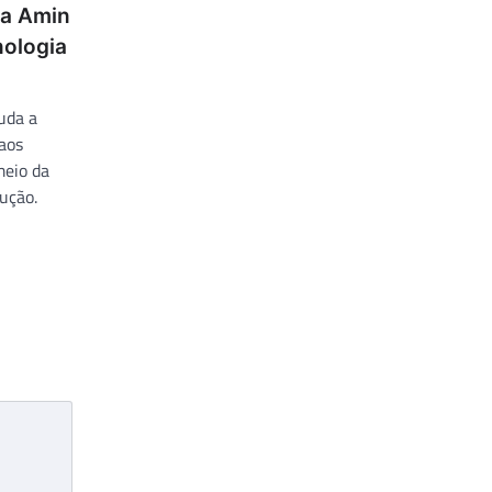
la Amin
ologia
uda a
aos
meio da
ução.