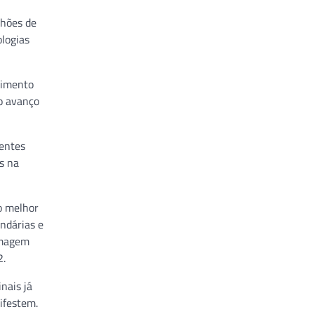
lhões de
ologias
timento
 o avanço
ientes
s na
o melhor
undárias e
 Imagem
2.
nais já
ifestem.