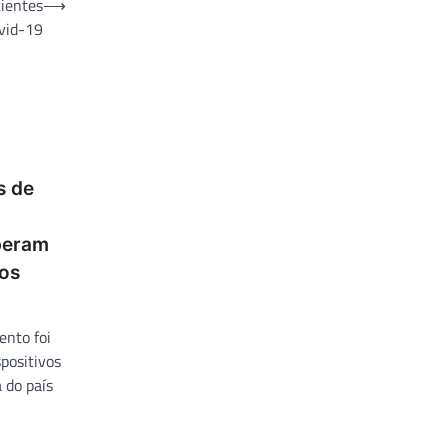
cientes
⟶
vid-19
s de
peram
nos
ento foi
positivos
 do país