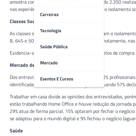
amostra compreendeu 5.680 entrevistas, sendo 2.350 realizad
nas experiências da chegada da pandemia até o isolamento so
Carreiras
Classes Sociais
Tecnologia
As classes sociais reconhecem a crise e aprovam o isolamento
B, 64% e 50% respectivamente, trabalham remotamente, nas c
Saúde Pública
Evidencia-se uma diferença também para hábitos de compra: 3
Mercado
Mercado de Trabalho
Dos entrevistados, 38% são registrados CLT, 32% profissiona
Eventos E Cursos
identificada a mudança na rotina de gastos, quando 57% decl
Trabalhar em casa divide as opiniões dos entrevistados, poré
estão trabalhando Home Office e houve redução da jornada p
29% atua de forma parcial, 15% optaram por fechar o negócio
se adaptou para o mundo digital e 9% fechou o negócio (aguar
Saúde