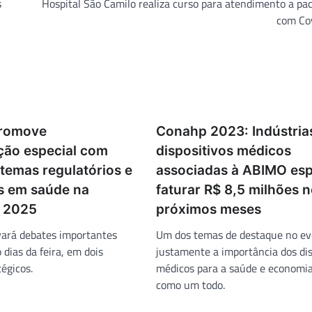
s
Hospital São Camilo realiza curso para atendimento a pa
com Co
romove
Conahp 2023: Indústria
ão especial com
dispositivos médicos
 temas regulatórios e
associadas à ABIMO es
s em saúde na
faturar R$ 8,5 milhões 
r 2025
próximos meses
vará debates importantes
Um dos temas de destaque no ev
 dias da feira, em dois
justamente a importância dos dis
égicos.
médicos para a saúde e economia
como um todo.