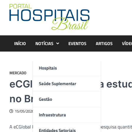
Skip
to
content
INÍCIO
NOTÍCIAS
EVENTOS
ARTIGOS
VÍDE
Hospitais
MERCADO
eCGlobal apresenta estu
Saúde Suplementar
no Brasil
Gestão
15/05/2020
Infraestrutura
A eCGlobal Research Solutions realizou uma pesquisa quanti
Entidades Setoriais