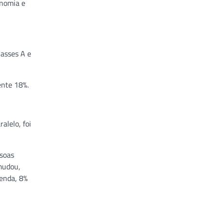
onomia e
lasses A e
ente 18%.
alelo, foi
ssoas
mudou,
renda, 8%