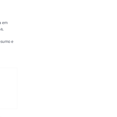
ta em
na,
onsumo e