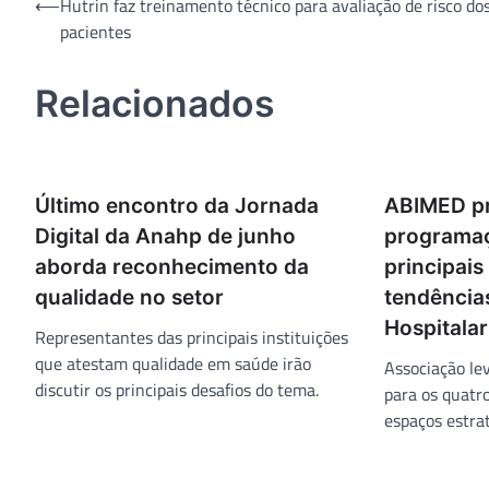
Navegação
⟵
Hutrin faz treinamento técnico para avaliação de risco do
pacientes
de
Post
Relacionados
Último encontro da Jornada
ABIMED p
Digital da Anahp de junho
programaç
aborda reconhecimento da
principais
qualidade no setor
tendência
Hospitala
Representantes das principais instituições
que atestam qualidade em saúde irão
Associação le
discutir os principais desafios do tema.
para os quatro
espaços estrat