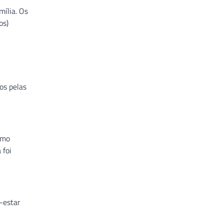
mília. Os
os)
os pelas
omo
 foi
-estar