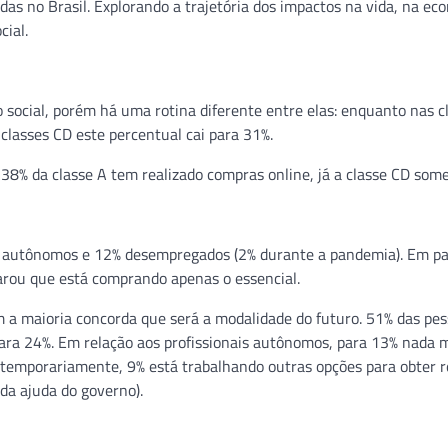
as no Brasil. Explorando a trajetória dos impactos na vida, na ec
cial.
 social, porém há uma rotina diferente entre elas: enquanto nas c
lasses CD este percentual cai para 31%.
8% da classe A tem realizado compras online, já a classe CD som
is autônomos e 12% desempregados (2% durante a pandemia). Em par
arou que está comprando apenas o essencial.
m a maioria concorda que será a modalidade do futuro. 51% das pe
ara 24%. Em relação aos profissionais autônomos, para 13% nada 
 temporariamente, 9% está trabalhando outras opções para obter 
da ajuda do governo).