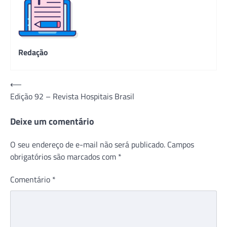
Redação
Navegação
⟵
Edição 92 – Revista Hospitais Brasil
de
Post
Deixe um comentário
O seu endereço de e-mail não será publicado.
Campos
obrigatórios são marcados com
*
Comentário
*