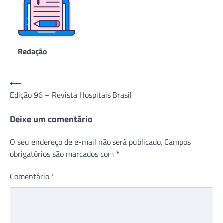
Redação
Navegação
⟵
Edição 96 – Revista Hospitais Brasil
de
Post
Deixe um comentário
O seu endereço de e-mail não será publicado.
Campos
obrigatórios são marcados com
*
Comentário
*