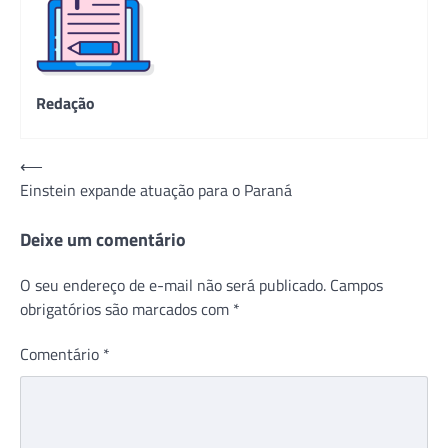
Redação
Navegação
⟵
Einstein expande atuação para o Paraná
de
Post
Deixe um comentário
O seu endereço de e-mail não será publicado.
Campos
obrigatórios são marcados com
*
Comentário
*