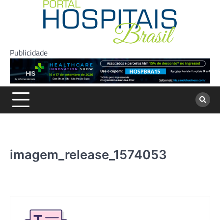
Skip
to
content
Publicidade
imagem_release_1574053