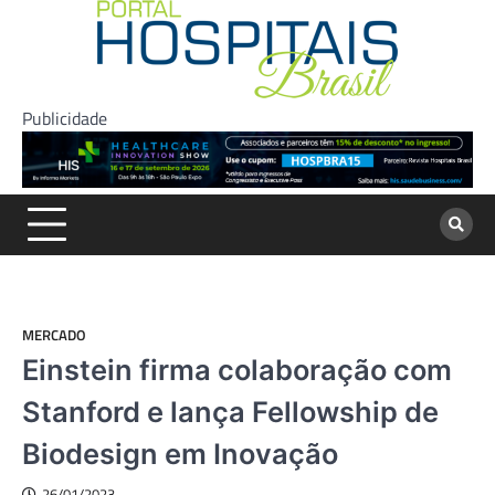
Skip
to
content
Publicidade
MERCADO
Einstein firma colaboração com
Stanford e lança Fellowship de
Biodesign em Inovação
26/01/2023