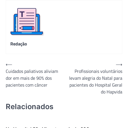
Redação
Navegação
⟵
⟶
Cuidados paliativos aliviam
Profissionais voluntários
de
dor em mais de 90% dos
levam alegria do Natal para
Post
pacientes com câncer
pacientes do Hospital Geral
do Hapvida
Relacionados