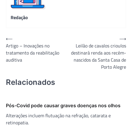
Redação
Navegação
⟵
⟶
Artigo – Inovações no
Leilão de cavalos crioulos
de
tratamento da reabilitação
destinará renda aos recém-
Post
auditiva
nascidos da Santa Casa de
Porto Alegre
Relacionados
Pós-Covid pode causar graves doenças nos olhos
Alterações incluem flutuação na refração, catarata e
retinopatia.