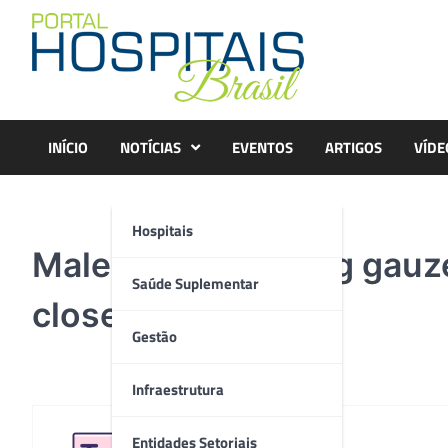
Skip
to
content
INÍCIO
NOTÍCIAS
EVENTOS
ARTIGOS
VÍDE
Hospitais
Male doctor putting gauze
Saúde Suplementar
closeup
Gestão
Infraestrutura
Entidades Setoriais