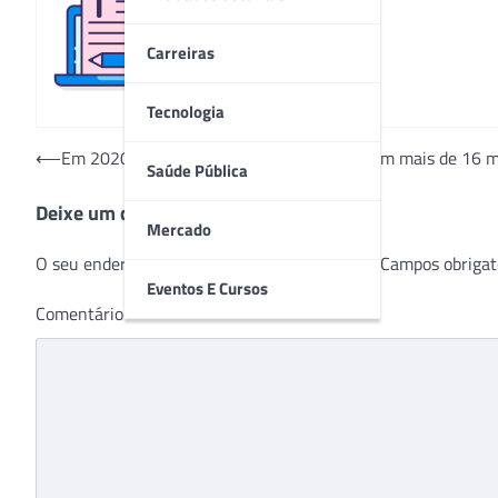
Redação
Carreiras
Tecnologia
Navegação
⟵
Em 2020, acidentes de trabalho registraram mais de 16 m
Saúde Pública
de
Deixe um comentário
Post
Mercado
O seu endereço de e-mail não será publicado.
Campos obrigat
Eventos E Cursos
Comentário
*