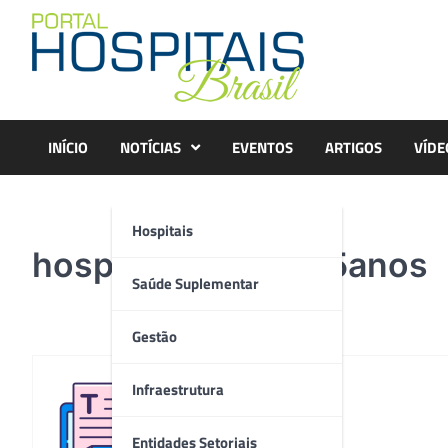
Skip
to
content
INÍCIO
NOTÍCIAS
EVENTOS
ARTIGOS
VÍDE
Hospitais
hospitais_brasil_25anos
Saúde Suplementar
Gestão
Infraestrutura
Redação
Entidades Setoriais