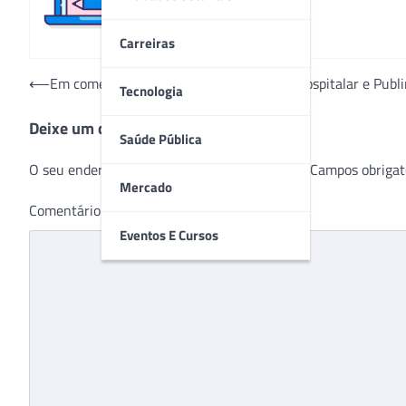
Carreiras
Navegação
⟵
Em comemoração aos 25 anos da Feira, Hospitalar e Publi
Tecnologia
de
Deixe um comentário
Post
Saúde Pública
O seu endereço de e-mail não será publicado.
Campos obrigat
Mercado
Comentário
*
Eventos E Cursos