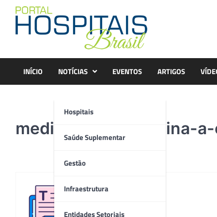
Skip
to
content
INÍCIO
NOTÍCIAS
EVENTOS
ARTIGOS
VÍDE
Hospitais
medico-dando-vacina-a-
Saúde Suplementar
Gestão
Infraestrutura
Redação
Entidades Setoriais