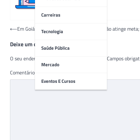
Carreiras
Navegação
⟵
Em Goiás, nenhuma campanha de vacinação atinge meta; c
Tecnologia
de
Deixe um comentário
Post
Saúde Pública
O seu endereço de e-mail não será publicado.
Campos obrigat
Mercado
Comentário
*
Eventos E Cursos