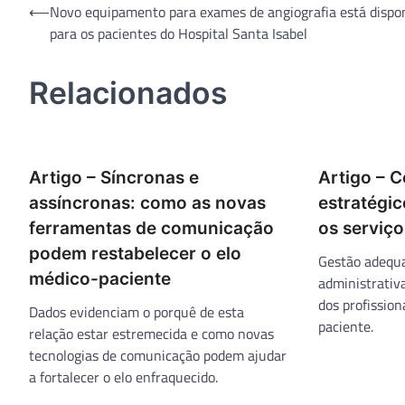
Navegação
⟵
Novo equipamento para exames de angiografia está dispo
para os pacientes do Hospital Santa Isabel
de
Post
Relacionados
Artigo – Síncronas e
Artigo – 
assíncronas: como as novas
estratégi
ferramentas de comunicação
os serviç
podem restabelecer o elo
Gestão adequa
médico-paciente
administrativ
dos profissio
Dados evidenciam o porquê de esta
paciente.
relação estar estremecida e como novas
tecnologias de comunicação podem ajudar
a fortalecer o elo enfraquecido.