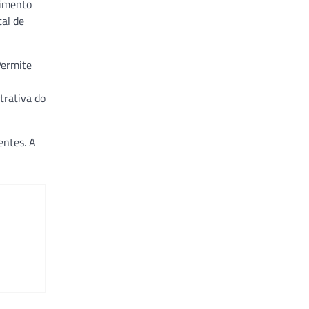
dimento
tal de
Permite
trativa do
entes. A