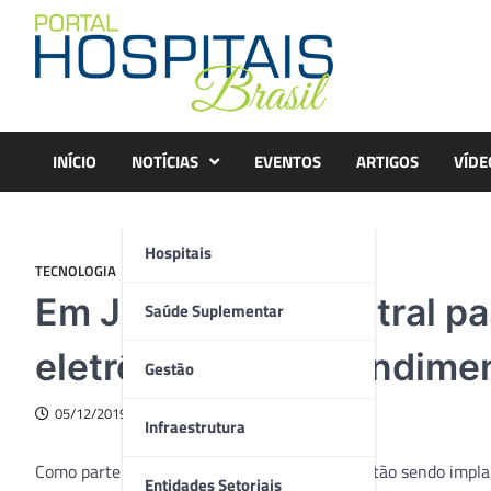
Skip
to
content
INÍCIO
NOTÍCIAS
EVENTOS
ARTIGOS
VÍDE
Hospitais
TECNOLOGIA
Em Jundiaí, PA Central pa
Saúde Suplementar
eletrônico para atendime
Gestão
05/12/2019
Infraestrutura
Como parte de uma série de melhorias que estão sendo impl
Entidades Setoriais