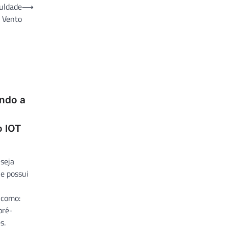
culdade
⟶
 Vento
ndo a
o IOT
seja
 e possui
l
 como:
pré-
s.